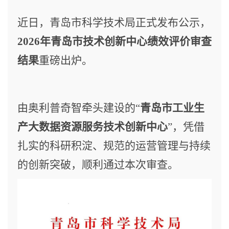
近日
，
青岛市科学技术局正式发布公示
，
2026年青岛市技术创新中心绩效评价审查
结果
重磅出炉。
由
奥利普奇智
牵头
建设的
“
青岛市工业生
产大数据资源服务技术创新中心
”，凭借
扎实的
科研
积淀
、
规范的运营管理与
持续
的创新
突破
，
顺利通过本次
审查
。