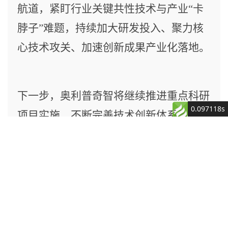
航道，紧盯行业关键共性技术与产业
“卡
脖子”难题，持续加大研发投入、聚力核
心技术攻关、加速创新成果产业化落地。
下一步，奥利普奇智将继续推进重点科研
0.097118s
项目实施，不断完善技术创新体系，切实
核心产品
服务
Castor产品
智轻速产品
西门子授权产品
发挥创新平台的技术支撑、产业带动作
Castor MES
生产管家
西门子全生命周期产品
用，以硬核科技创新赋能地方制造业转型
DM（离散
质量管家
Product
升级，不断提升工业生产大数据资源服务
型）
Engineering(PES)
物料管家
Castor MES
Manufacturing
能力与平台运营水平，充分发挥市级技术
设备管家
PI （流程
Operations
型）
能源管家
创新中心示范引领作用，为青岛市制造业
Management (MOM)
Castor EMS
计划管家
Mendix