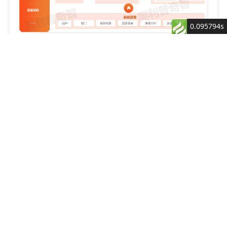
0.095794s
核心产品
服务
Castor产品
智轻速产品
西门子授权产品
Castor MES
生产管家
西门子全生命周期产品
DM（离散
质量管家
Product
型）
Engineering(PES)
物料管家
准备好突破增长瓶颈，开启智能制造了吗？
Castor MES
Manufacturing
设备管家
了解我们是如何帮助您的业务增长
PI （流程
Operations
型）
能源管家
Management (MOM)
方案咨询
Castor EMS
计划管家
Mendix
Castor MI
Castor EAM
Castor SPC
Castor LIMS
Castor IoT