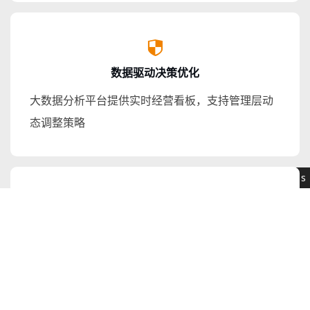
数据驱动决策优化
大数据分析平台提供实时经营看板，支持管理层动
态调整策略
0.092151s
核心产品
服务
Castor产品
智轻速产品
西门子授权产品
客户风险管控与合规性提升
Castor MES
生产管家
西门子全生命周期产品
DM（离散
数字化风控模型（如信用评估、欺诈检测）降低业
质量管家
Product
型）
Engineering(PES)
物料管家
务风险
Castor MES
Manufacturing
设备管家
数据安全与审计追溯保证企业合规性
PI （流程
Operations